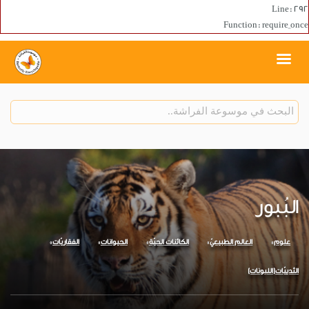
Line: 292
Function: require_once
البُبور
علوم
العالم الطبيعيّ
الكائنات الحيّة
الحيوانات
الفقاريّات
الثدييّات(اللبونات)