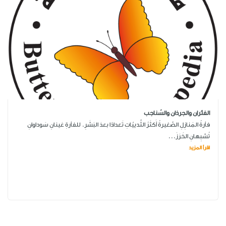
الفئران والجرذان والسّناجب
فأرةُ المَنازِلِ الصَّغيرةُ أَكثَرُ الثَّدييّاتِ تَعدادًا بعدَ البَشَرِ. للفأرةِ عَينانِ سَوداوانِ
تُشبِهانِ الخَرَزَ...
اقرأ المزيد