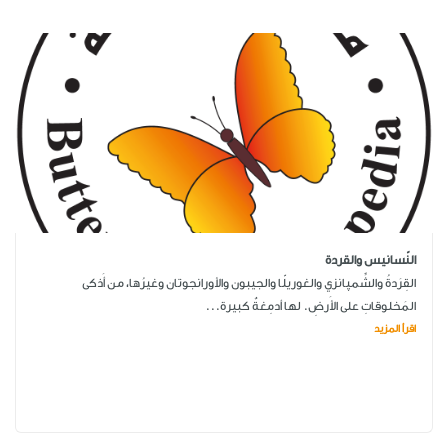
النّسانيس والقردة
القِرَدةُ والشِّمپانزي والغوريلّا والجيبون والأورانجوتان وغيرُها، من أَذكى
المَخلوقاتِ على الأَرضِ. لها أدمِغةٌ كبيرة...
اقرأ المزيد