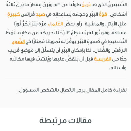
السَّيبيريُّ الذي قد
يَزيدُ
طولُه عن 3م ويَزِنُ مِقدارَ ما يَزِنُ ثلاثةُ
أشخاصٍ.
قوّةُ
البَبْرِ وحَجمُه يُساعِدانِه في
صَيدِ
فَرائسَ
كبيرةٍ
مثلِ الأيائلِ والماشيةِ. رأى بعضُ
العُلَماءِ
مرّةً بَبْرًا يَجُرُّ ثَورًا
مسافةً، وهو ثَور لم يَستطِعْ 13 رَجُلًا تَحريكَه من مكانِه. نَمَطُ
التَّخطيطِ في كُسوةِ البَبْرِ يوفِّرُ له تَمويهًا مُمتازًا في
الضَّوءِ
الأرقَشِ والظِّلالِ. لذا بإمكانِ البَبْرِ أن يَتسلَّلَ إلى مَوضِعٍ قَريبٍ
جدًّا من
الفَريسةِ
قبل أن يَنقضَّ عليها ويُنشِبَ فيها مَخالِبَه
وأسنانَه.
لقراءة كامل المقال يرجى الاتصال بالشخص المسؤول.
مقالات مرتبطة