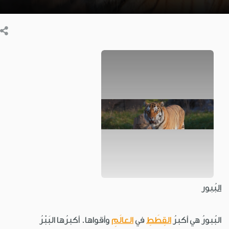
البُبور
البُبورُ هي أكبرُ
القِطَطِ
في
العالَمِ
وأقواها. أكبرُها البَبْرُ