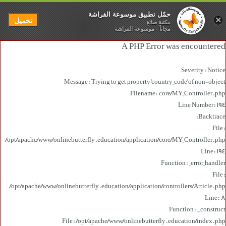
حمّل تطبيق موسوعة الفراشة
×
تحميل
مكتبة صائغ
مجاناً - موسوعة الفراشة
A PHP Error was encountered
Severity: Notice
Message: Trying to get property 'country_code' of non-object
Filename: core/MY_Controller.php
Line Number: 194
Backtrace:
File:
/opt/apache/www/onlinebutterfly.education/application/core/MY_Controller.php
Line: 194
Function: _error_handler
File:
/opt/apache/www/onlinebutterfly.education/application/controllers/Article.php
Line: 8
Function: __construct
File: /opt/apache/www/onlinebutterfly.education/index.php