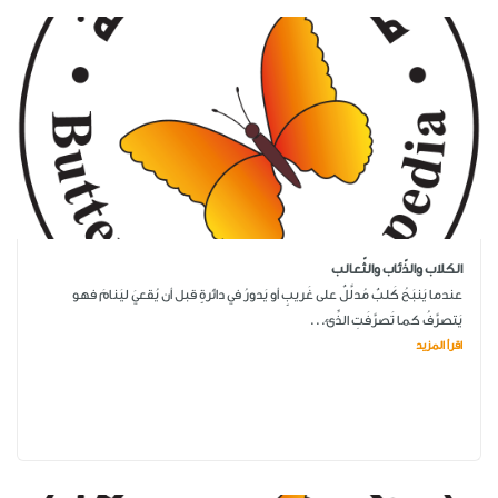
الكلاب والذّئاب والثّعالب
عندما يَنبَحُ كَلبٌ مُدلَّلٌ على غَريبٍ أو يَدورُ في دائرةٍ قبل أن يُقعيَ ليَنامَ فهو
يَتصرَّفُ كما تَصرَّفَتِ الذِّئ...
اقرأ المزيد