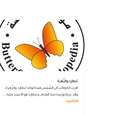
عُطارِد والزُّهَرَة
أقربُ الكواكبِ إلى الشَّمْس هما كوكبا عُطارِدَ والزُّهَرَة،
وقد عُرِفا ورُصِدا منذُ القِدَم. وعُطاردُ هو الأعسَرُ مشا...
اقرأ المزيد