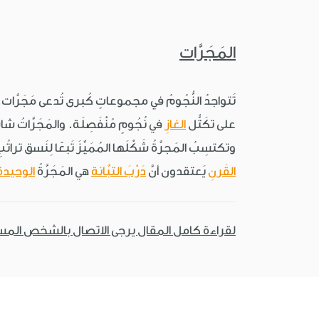
المَجَرَّات
تَتواجدُ النُّجُومُ في مجموعاتٍ كُبرى تُدعى مَجَرَّ
على تكَتُّل
الغازِ
في نُجُومٍ مُنْفَصِلَة. والمَجَرَّاتُ شاس
وتكتسِبُ المَجرَّةُ شَكْلَها المُمَيِّزَ تَبعًا لِنَسق ترات
القَرنِ
يَعتقدون أنَّ
دَرْبَ التبَّانة
هي المَجَرَّةُ
الوحيدة
لقراءة كامل المقال يرجى الاتصال بالشخص الم