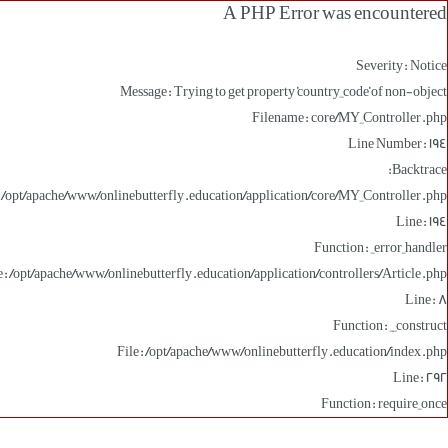
A PHP Error was encountered
Severity: Notice
Message: Trying to get property 'country_code' of non-object
Filename: core/MY_Controller.php
Line Number: 194
Backtrace:
: /opt/apache/www/onlinebutterfly.education/application/core/MY_Controller.php
Line: 194
Function: _error_handler
e: /opt/apache/www/onlinebutterfly.education/application/controllers/Article.php
Line: 8
Function: __construct
File: /opt/apache/www/onlinebutterfly.education/index.php
Line: 292
Function: require_once