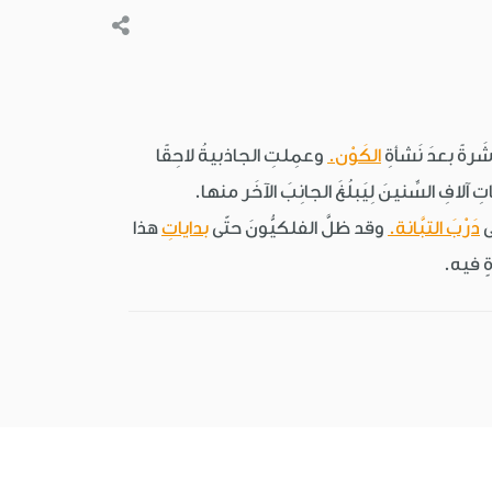
شَرةً بعدَ نَشأةِ
الكَوْن.
وعمِلتِ الجاذبيةُ لاحِقًا
فِ السِّنينَ لِيَبلُغَ الجانِبَ الآخَر منها.
ى
دَرْبَ التبَّانة.
وقد ظلَّ الفلكيُّونَ حتّى
بداياتِ
هذا