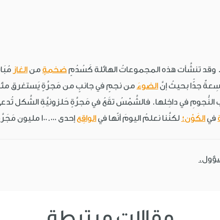
ات. وقد تنشَّأت هذه المجموعاتُ الهائلة كَسُدُمٍ
ضخمةٍ
من
الغاز
مُبَا
ِعةٌ جدًّا بحيثُ إنَّ
الضوءَ
من نجمٍ في جانبٍ من مَجرَّةٍ يَستغرق مئاتِ آلا
ُبِ النُّجومِ في داخِلها. فالشَّمْسُ تقَعُ في مَجرَّةٍ حَلزونيَّةِ الشَّكل تُدع
في
الكَوْن؛
لكنَّنا نعلمُ اليومَ أنّها في
الواقِع
إحدى 100.000 مليون مَجَرَّةٍ فيه.
سؤول.
مقالات مرتبطة