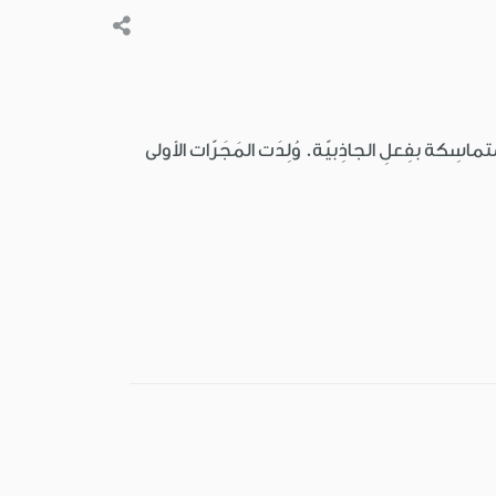
ُتماسِكة بفِعلِ الجاذِبيّة. وُلِدَت المَجَرّات الأولى