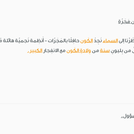
َرْنا إلى
السماء
نَجِدُ
الكَون
حافِلًا بالمَجَرّات - أَنظِمة نَجميّة هائلة م
َ من بِليونِ
سنة
من
وِلادةِ الكَون
مع الانفِجار
الكبير.
سؤول.