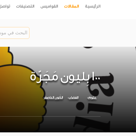
الرئيسية
المقالات
القواميس
التصنيفات
تواصل
100 بِليون مَجَرّة
علوم
الفضاء
الكَون العاصِف