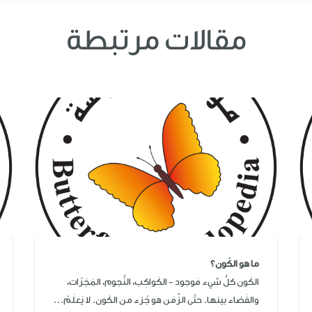
مقالات مرتبطة
ما هو الكَون؟
الكَون كلُّ شيء مَوجود - الكَواكِب، النُّجوم، المَجَرّات،
والفَضاء بينها. حتّى الزَّمَن هو جُزء من الكَون. لا يَعلَمُ...