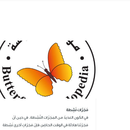
مَجَرّات نَشِطة
في الكَون العديدُ من المَجَرّات النَّشِطة. في حين أنّ
مَجَرّتَنا هادئة في الوقت الحاضِر، فإنّ مَجَرّاتٍ أخرى نَشِطة