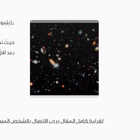
100 بِليون مَجَرّة
حيثُ نَظ
بعد أقلّ
لقراءة كامل المقال يرجى الاتصال بالشخص الم