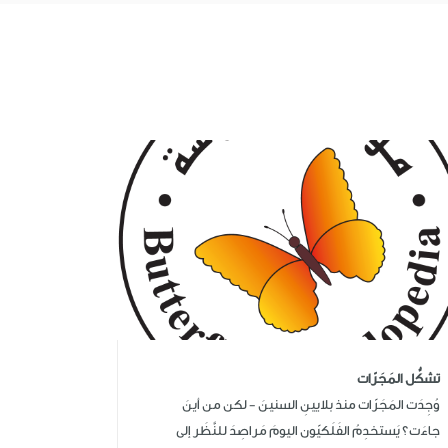
تشكُّل المَجَرّات
وُجِدَت المَجَرّات منذ بلايينِ السنينَ - لكن من أينَ
جاءَت؟ يَستخدِمُ الفَلَكيّون اليومَ مَراصِدَ للنَّظَر إلى