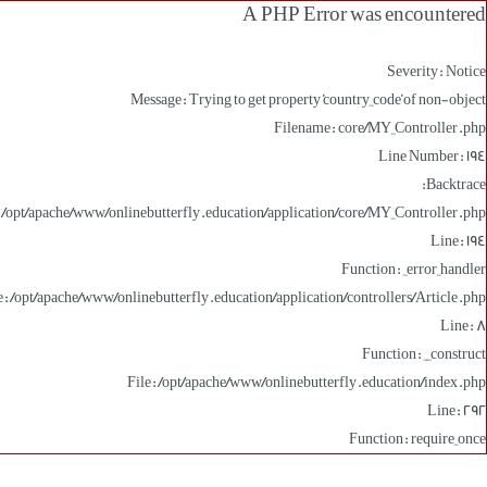
A PHP Error was encountered
Severity: Notice
Message: Trying to get property 'country_code' of non-object
Filename: core/MY_Controller.php
Line Number: 194
Backtrace:
: /opt/apache/www/onlinebutterfly.education/application/core/MY_Controller.php
Line: 194
Function: _error_handler
e: /opt/apache/www/onlinebutterfly.education/application/controllers/Article.php
Line: 8
Function: __construct
File: /opt/apache/www/onlinebutterfly.education/index.php
Line: 292
Function: require_once