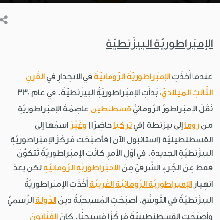
الإمبَراطوريّة البيزَنطيّة
عندما أَخذَتِ
الإمبَراطوريّةُ الرّومانيّةُ
في الانحِدارِ في
القَرنِ
الثّالثِ
الميلاديّ،
بَدأَتِ الإمبَراطوريّةُِ البيزَنطيّةُ. في عام 330
نَقَلَ الإمبَراطورُ الرّومانيُّ
قسطنطين
عاصِمَةَ الإمبَراطوريّةِ
من
روما
إلى بيزنطة (في
تركيا
حاضِرًا)
وغَيَّرَ
اسمَها إلى
القسطنطينيّة (استانبول الآن) فأصبَحَت مَركَزَ الإمبَراطوريّةِ
البيزَنطيّةِ الجديدةِ. في أوّلِ الأمرِ كانَتِ الإمبَراطوريّةُ تَتكوَّنُ
فقط مِنَ الجُزءِ الشَّرقيِّ مِنَ
الإمبَراطوريّةِ الرّومانيّةِ
لكن بعدَ
انهِيارِ
الإمبراطوريّةِ الرّومانيّةِ
الغَربيّةِ
أَخَذَتِ الإمبَراطوريّةُ
البيزَنطيّةُ في التَّوسُّعِ. أصبَحَتِ المَسيحيّةُ دينَ
الدَّولةِ
الرَّسميَّ
وأصبَحَتِ القسطنطينيّةُ مَركَزًا مَسيحيًّا. كانَ
الفَنّانونَ