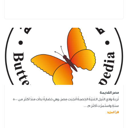
مصر القديمة
تُربةُ وادي النّيل الغَنيّةُ الخِصبةُ أَنجَبَت مِصرَ، وهي حَضارةٌ بَدأَت منذُ أكثَرَ من 5000
سنةٍ واستَمرَّت أكثَرَ م...
اقرأ المزيد