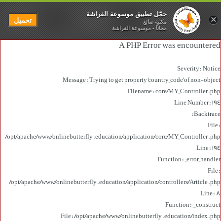
حمّل تطبيق موسوعة الفراشة
×
تحميل
مكتبة صائغ
مجاناً - موسوعة الفراشة
A PHP Error was encountered
Severity: Notice
Message: Trying to get property 'country_code' of non-object
Filename: core/MY_Controller.php
Line Number: 194
Backtrace:
File:
/opt/apache/www/onlinebutterfly.education/application/core/MY_Controller.php
Line: 194
Function: _error_handler
File:
/opt/apache/www/onlinebutterfly.education/application/controllers/Article.php
Line: 8
Function: __construct
File: /opt/apache/www/onlinebutterfly.education/index.php