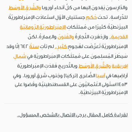
والدّارِسونَ يَفِدونَ إليها من كلِّ أنحاءِ أوروبا
والشَّرقِ الأَوسَطِ
للدِّراسةِ. تحتَ
حُكمِ
جستنيان الأوّلِ استَعادَتِ الإمبَراطوريّةُ
البيزَنطيّةُ كثيرًا من مُمتلَكاتِ
الإمبَراطوريّةِ الرّومانيّةِ
القديمةِ.
وازدَهَرتِ التِّجارةُ
والفُنونُ
والعِمارةُ.لكنَّ
الإمبَراطوريّةَ تَعرَّضَت لهُجومٍ
كثيرٍ.
لم تأتِ
سنةُ
642 إلّا وقد
سَيطَرَ المُسلِمونَ على مُمتلَكاتِ الإمبَراطوريّةِ في
شَمالِ
إفريقية
والشَّرقِ الأَوسَطِ
وبالتَّدريجِ فَقدَتِ الإمبَراطوريّة
أراضِيها في
آسيا
الصُّغرى (تركيا) وجَنوبِ شَرقِ أوروبا. وفي
1453 استَولى العُثمانيّونَ على القسطنطينيّة وقَضوا على
الإمبَراطوريّةِ البيزَنطيّةِ.
لقراءة كامل المقال يرجى الاتصال بالشخص المسؤول.