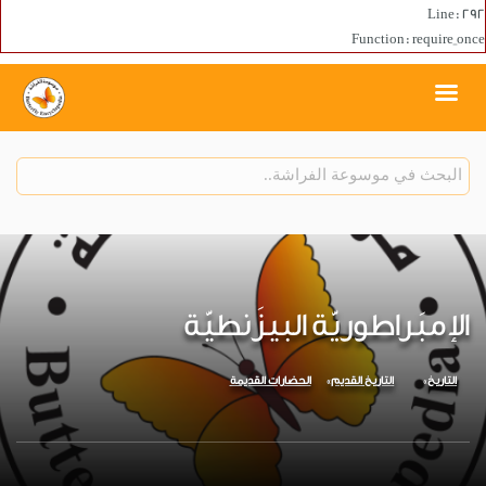
Line: 292
Function: require_once
الإمبَراطوريّة البيزَنطيّة
التاريخ
التاريخ القديم
الحضارات القديمة