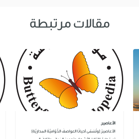
مقالات مرتبطة
الأعاصير
الأعاصيرُ (وتُسَمّى أحيانًا العواصفَ الدُّوّاميَّةَ المداريَّة)