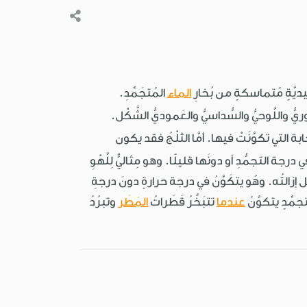
َليديَّةٍ مُتماسكةٍ من بُخارِ
الماء
المُتجَمِّدِ.
َريُّ والمَوشوريُّ واللَّوحيُّ والسُّداسيُّ والعَموديُّ الشَّكْل.
بة التي تكوَّنَتْ فيها. أمَّا الثلْجُ فقد يكون
 درجة التجمُّدِ أو دونَها قليلًا. وهو مِثاليٌّ لِلَّهْوِ
هُل إزالتُه. وهُو يتكَوَّنُ في درجة حرارةٍ دونَ درجةِ
مِّدٍ يتكوَّنُ
عندما
تتبَخَّرُ قَطَراتُ
المَطَر
وتبرُدُ