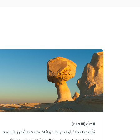
الحتّ (التحات)
يُقْصدُ بالتحاتّ أو التعرية، عمليّات تفتيت الصُّخور الأرضية