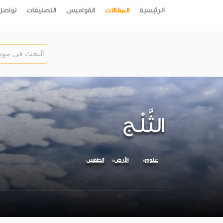
الرئيسية
المقالات
القواميس
التصنيفات
تواصل
الثَّلْج
علوم
الأرض
الطقس