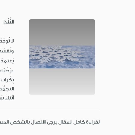
الثَّلْج
لا تُوجَ
وتُقسَم
يَعتمِدُ
«رَطْبًا»
بِكُرات 
التجمُّد
أثناءَ 
لقراءة كامل المقال يرجى الاتصال بالشخص الم