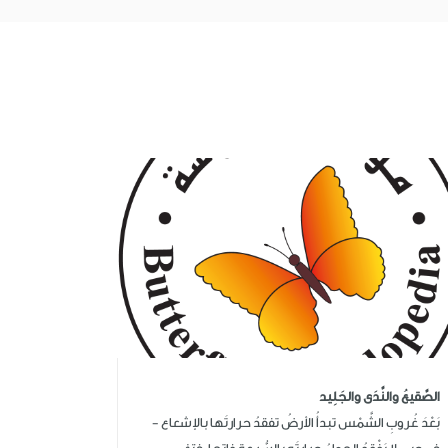
الصَّقيعُ والنَّدَى والجَلِيد
بَعْدَ غُروبِ الشَّمْس تبدأُ الأرضُ تفقدُ حرارتَها بالإشعاع -