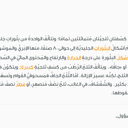
دُ كِسْفتانِ ثلجيَّتان مُتماثلتَين تمامًا؛ وتتألَّفُ الواحدةُ من بِلَّوراتٍ ج
ُ أشكالُ
البِلَّوراتِ
الجليديَّةِ إلى حوالى 80 صِنفًا، منها الإب
شكلُ
البِلَّورةِ على درجةِ
الحرارة
والِارتفاعِ والمُحتوى المائيّ في السَّحا
 أو «جافًّا». ويتألَّفُ الثلجُ الرَّطْبُ من كِسَفٍ ثلجيَّةٍ
كبيرة؛
ويتكوَّنُ في
الثلج، لكِنَّه عسيرُ الإزالة. أمَّا الثَّلْجُ الجافُّ فمَسحوقيُّ القَوام وتَس
ِ بكثير. والشَّفْشافُ، في الغالِب، ثلجٌ نِصْفُ مُنصهِرٍ، أو
مَطرٌ
نصفُ مُتج
سُقوطها.
سؤول.