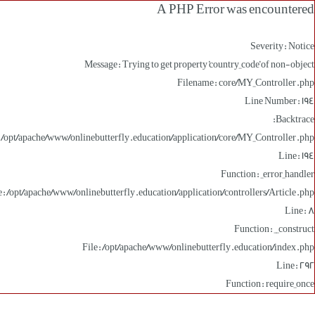
A PHP Error was encountered
Severity: Notice
Message: Trying to get property 'country_code' of non-object
Filename: core/MY_Controller.php
Line Number: 194
Backtrace:
: /opt/apache/www/onlinebutterfly.education/application/core/MY_Controller.php
Line: 194
Function: _error_handler
e: /opt/apache/www/onlinebutterfly.education/application/controllers/Article.php
Line: 8
Function: __construct
File: /opt/apache/www/onlinebutterfly.education/index.php
Line: 292
Function: require_once