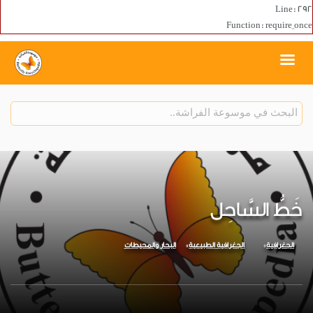
Line: 292
Function: require_once
خَطُّ السَّاحِل
الجغرافية
الجغرافية الطبيعية
البحار والمحيطات