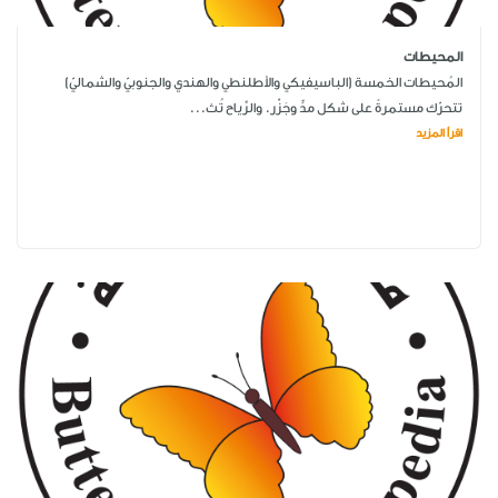
المحيطات
المُحيطات الخمسة (الباسيفيكي والأطلنطي والهندي والجنوبيّ والشماليّ)
تتحرّك مستمرةً على شكل مدٍّ وجَزْر. والرِّياح تُث...
اقرأ المزيد