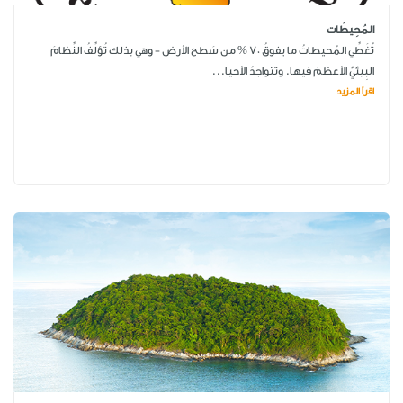
المُحِيطَات
تُغَطِّي المُحيطاتُ ما يفوقُ 70 % من سَطح الأرض - وهي بذلك تُؤلِّفُ النِّظامَ
البِيئيَّ الأعظمَ فيها. وتتواجدُ الأحيا...
اقرأ المزيد