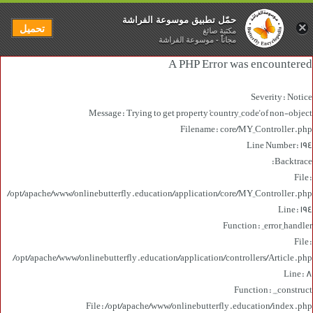
حمّل تطبيق موسوعة الفراشة
×
تحميل
مكتبة صائغ
مجاناً - موسوعة الفراشة
A PHP Error was encountered
Severity: Notice
Message: Trying to get property 'country_code' of non-object
Filename: core/MY_Controller.php
Line Number: 194
Backtrace:
File:
/opt/apache/www/onlinebutterfly.education/application/core/MY_Controller.php
Line: 194
Function: _error_handler
File:
/opt/apache/www/onlinebutterfly.education/application/controllers/Article.php
Line: 8
Function: __construct
File: /opt/apache/www/onlinebutterfly.education/index.php