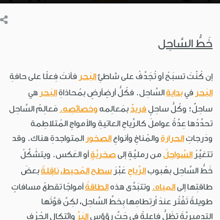
خَطُّ السَّاحِل
إن كُنْتَ تسبَحُ أو تُجَدِّفُ على شاطئِ
البَحر
فأنتَ فِعلًا على حافةِ
البَحر
في
بداية
السَّاحِل. فكُلُّ أرضٍأرضٍ بمُحاذاةِ
البَحر
هي
ساحِلٌ؛ وكُلُّ ساحِلٍ
فريدٌ
بمَعالِمه
وخصائصِه.
مَعالِمُ السَّاحِل
تحدِّدُها عِدَّةُ عواملَ كالرِّياحِ العاتيةِ والأمواجِ المُتلاطِمة
ودَرجاتِ
الحرارة
والمُناخِ وأنواعِ
الصخور
المتواجدةِ هناك. وقد
تتغيَّرُ
السَّواحِلُ
من رمليَّةٍ إلى
صخريَّةٍ
أو العَكس. ويتشَكَّلُ
خَطُّ السَّاحِل بهُبوب
الرِّياحِ
عَبْرَ
سطح
المُحيط،
ناقِلةً
بعضَ
طاقتِها إلى
المياه.
وتتبَدَّى هذه
الطاقةُ
أمواجًا تقطعُ مسافاتٍ
طويلةً تَفْتُر عندَ اُرتِطامِها بِخطِّ السَّاحِل، لكِنَّ قوَّتَها
التدميريَّةَ تظَلُّ فاعلةً في حَتِّ رؤؤس
البَرِّ
وائتِكالِ الجُرُف