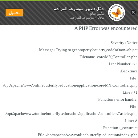
حمّل تطبيق موسوعة الفراشة
×
تحميل
مكتبة صائغ
مجاناً - موسوعة الفراشة
A PHP Error was encountered
Severity: Notice
Message: Trying to get property 'country_code' of non-object
Filename: core/MY_Controller.php
Line Number: 194
Backtrace:
File:
/opt/apache/www/onlinebutterfly.education/application/core/MY_Controller.php
Line: 194
Function: _error_handler
File:
/opt/apache/www/onlinebutterfly.education/application/controllers/Article.php
Line: 8
Function: __construct
File: /opt/apache/www/onlinebutterfly.education/index.php