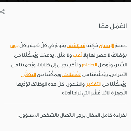
العَمَل معًا
جِسمُ
الإنسان
مَكِنة
مُدهِشة.
يَقومُ في كلّ ثانية وكلّ
يوم
بوَظائفَ لا حَصرَ لها بِلا
تَعَب
ولا مَلَل. يَدعَمُنا ويُمكِّنُنا من
السَّير، ويُوصِلُ
الطعام
والأُكسِجين إلى خَلايانا، ويَحمينا من
الأمراض، ويُخلِّصُنا من
الفَضَلات،
ويُمكِّنُنا من
التكاثُر،
ويُمكِّنُنا من
التفكير
والشعور. كلّ هذه الوَظائف تؤدّيها
الأَجهِزة الاثنا عَشَر التي تَراها أدناه.
لقراءة كامل المقال يرجى الاتصال بالشخص المسؤول.