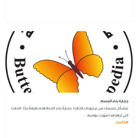
حِجارة بِناء الجِسم
يَتشكَّلُ جِسمُك من ترليوناتِ الخَلايا. حِجارةُ بِناءِ الحياة هذه دقيقةٌ جدًّا. الخَلايا
التي تَراها هنا صُوِّرَت بواسِط...
اقرأ المزيد