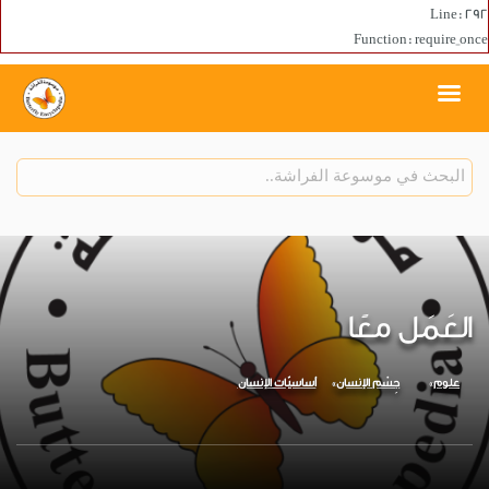
Line: 292
Function: require_once
العَمَل معًا
علوم
جِسْم الإنسان
أساسيّات الإنسان