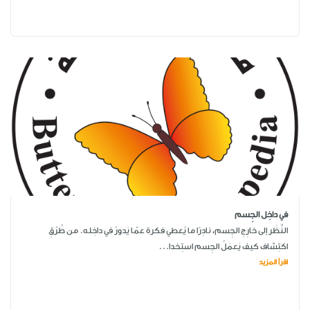
في داخِل الجِسم
النَّظَر إلى خارِجِ الجِسم، نادِرًا ما يُعطي فكرة عمّا يَدورُ في داخِله. من طُرُقِ
اكتِشاف كيف يَعمَلُ الجِسم استِخدا...
اقرأ المزيد