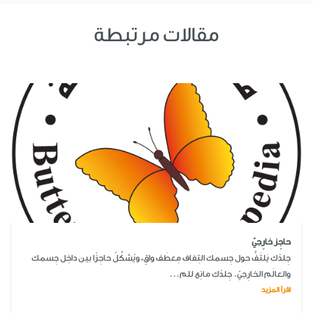
مقالات مرتبطة
حاجِز خارِجيّ
جِلدُك يَلتَفُّ حول جِسمك التِفاف مِعطَف واقٍ، ويُشكِّلُ حاجِزًا بين داخِل جِسمك
والعالَم الخارِجيّ. جِلدُك مانِع للم...
اقرأ المزيد