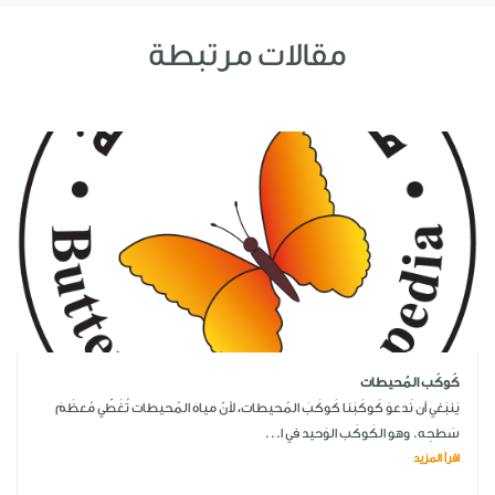
مقالات مرتبطة
كَوكَب المُحيطات
يَنبَغي أن نَدعوَ كَوكَبَنا كَوكَبَ المُحيطات، لأنّ مياهَ المُحيطات تُغَطّي مُعظَمَ
سَطحِه. وهو الكَوكَب الوَحيد في ا...
اقرأ المزيد