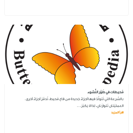
مُحيطات في طَوْر النُّشوء
بالسُّرعة التي تَتولَّدُ فيها أجزاءٌ جَديدة من قاعِ مُحيط، تُدمَّرُ أجزاءٌ أخرى.
العمليّتان تَتوازَنانِ، لِذا لا يَكبُرُ...
اقرأ المزيد