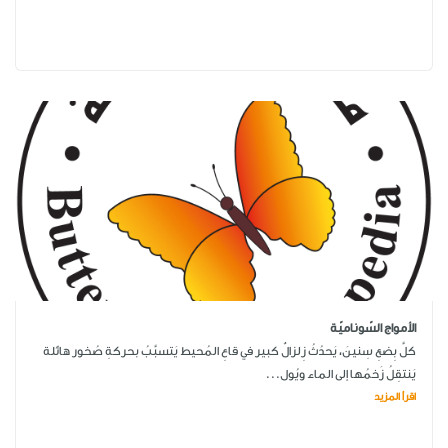
الأمواج السّوناميّة
كلَّ بِضعِ سِنينَ، يَحدُثُ زِلزالٌ كبير في قاعِ المُحيط يَتسبَّبُ بحركةِ صُخور هائلة
يَنتقِلُ زَخمُها إلى الماء ويُول...
اقرأ المزيد