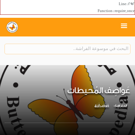
Line: 292
Function: require_once
عَواصِف المُحيطات
الجغرافية
كَوكَب أَزرَق