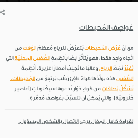
عَواصِف المُحيطات
مع أنّ
عُرْضَ المُحيطات
يَتعرَّضُ للرياح مُعظَمَ
الوَقت
من
اتّجاه واحِد فقط، فهو يَتأثَّرُ أيضًا بأَنظِمةِ
الطَّقس
المحلّيّة
التي
تُغيِّرُ
نَمَطَ
الرياح،
وغالبًا ما تَجلِبُ أمطارًا غزيرة. أَنظِمةُ
الطَّقس
هذه يولِّدُها هَواءٌ دافِئ رَطْب يَرتفِعُ من
المُحيطات.
تُشكِّلُ
نِطاقاتٍ
من هَواءٍ دَوّار نَدعوها سيكْلوناتٍ (أعاصير
حَلَزونيّة)، والتي يُمكِنُ أن تَتسبَّبَ بعَواصِفَ مُدمِّرةٍ.
لقراءة كامل المقال يرجى الاتصال بالشخص المسؤول.