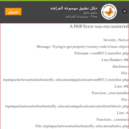
حمّل تطبيق موسوعة الفراشة
×
تحميل
مكتبة صائغ
مجاناً - موسوعة الفراشة
A PHP Error was encountered
Severity: Notice
Message: Trying to get property 'country_code' of non-object
Filename: core/MY_Controller.php
Line Number: 194
Backtrace:
File:
/opt/apache/www/onlinebutterfly.education/application/core/MY_Controller.php
Line: 194
Function: _error_handler
File:
/opt/apache/www/onlinebutterfly.education/application/controllers/Article.php
Line: 8
Function: __construct
File: /opt/apache/www/onlinebutterfly.education/index.php