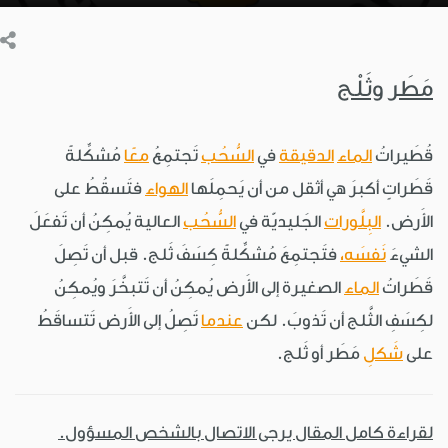
مَطَر وثَلْج
قُطَيراتُ
الماء
الدقيقة
في
السُّحُب
تَجتمِعُ
معًا
مُشكِّلةً
قَطَراتٍ أكبرَ هي أثقل من أن يَحمِلَها
الهواء
فتَسقُطُ على
الأَرض.
البِلَّورات
الجَليديّة في
السُّحُب
العالية يُمكِنُ أن تَفعَلَ
الشيءَ
نَفسَه،
فتَجتمِعَ مُشكِّلةً كِسَفَ ثَلج. قبل أن تَصِلَ
قَطَراتُ
الماء
الصغيرة إلى الأَرض يُمكِنُ أن تَتبخَّرَ ويُمكِنُ
لكِسَفِ الثَّلج أن تَذوبَ. لكن
عندما
تَصِلُ إلى الأَرض تَتساقَطُ
على
شَكلِ
مَطَر أو ثَلج.
لقراءة كامل المقال يرجى الاتصال بالشخص المسؤول.