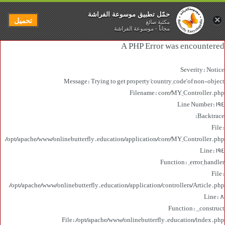
حمّل تطبيق موسوعة الفراشة
×
تحميل
مكتبة صائغ
مجاناً - موسوعة الفراشة
A PHP Error was encountered
Severity: Notice
Message: Trying to get property 'country_code' of non-object
Filename: core/MY_Controller.php
Line Number: 194
Backtrace:
File:
/opt/apache/www/onlinebutterfly.education/application/core/MY_Controller.php
Line: 194
Function: _error_handler
File:
/opt/apache/www/onlinebutterfly.education/application/controllers/Article.php
Line: 8
Function: __construct
File: /opt/apache/www/onlinebutterfly.education/index.php