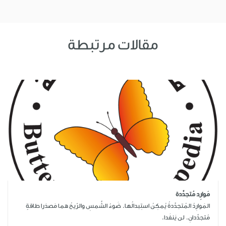
مقالات مرتبطة
مَوارِد مُتجدِّدة
المَوارِدُ المُتجدِّدةُ يُمكِنُ استِبدالُها. ضَوءُ الشَّمسِ والرّيحُ هما مَصدَرا طاقةٍ
مُتجدِّدانِ. لن يَنفَدا.