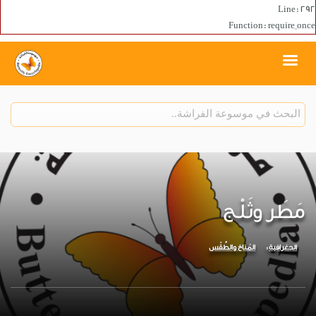
Line: 292
Function: require_once
مَطَر وثَلْج
الجغرافية
المُناخ والطَّقْس