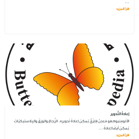
...
اقرأ المزيد
إعادةُ التَّدوير
الأَلومِنيوم هو مَعدِنٌ فِلِزّيٌّ يُمكِنُ إعادةُ تَدويرِه. الزُّجاجُ والوَرَقُ والپلاستيكيّاتُ
يُمكِنُ أَيضًا إعادةُ ...
اقرأ المزيد