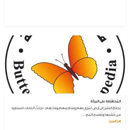
المُحافَظة على البيئة
يَحتاجُ البَشَرُ إلى أَرضٍ لمَزارِعِهم ومَناجِمِهم ومُدُنِهم. نَجتَثُّ الغاباتِ لنَستَفيدَ
من خَشَبِها ونَفسَحَ المَج...
اقرأ المزيد