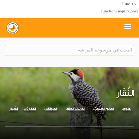
Line: 292
Function: require_once
النَّقّار
علوم
العالم الطبيعيّ
الكائنات الحيّة
الحيوانات
الفقاريّات
الطُّيور