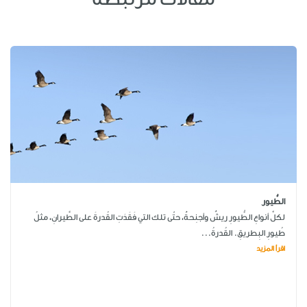
الطُّيور
لكلِّ أنواعِ الطُّيورِ ريشٌ وأجنِحةٌ، حتّى تلك التي فَقَدَتِ القُدرةَ على الطَّيرانِ، مثلُ
طُيورِ البِطريقِ. القُدرةُ...
اقرأ المزيد