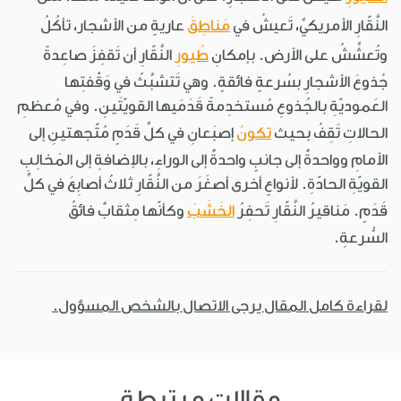
النَّقّارِ الأمريكيِّ، تَعيشُ في
مَناطِقَ
عاريةٍ من الأشجار، تأكُلُ
وتُعشِّشُ على الأرض. بإمكانِ
طُيورِ
النَّقّارِ أن تَقفِزَ صاعِدةً
جُذوعَ الأشجارِ بسُرعةٍ فائقةٍ. وهي تَتشبَّثُ في وَقْفتِها
العَموديّةِ بالجُذوعِ مُستخدِمةً قَدَمَيها القويّتَينِ. وفي مُعظمِ
الحالاتِ تَقِفُ بحيث
تكونُ
إصبَعانِ في كلِّ قَدَمٍ مُتّجهتينِ إلى
الأمامِ وواحدةٌ إلى جانبٍ واحدةٌ إلى الوراءِ، بالإضافةِ إلى المَخالِبِ
القويّةِ الحادّةِ. لأنواعٍ أخرى أصغَرَ من النَّقّارِ ثلاثُ أصابِعَ في كلِّ
قَدَمٍ. مَناقيرُ النَّقّارِ تَحفِرُ
الخَشَبَ
وكأنّها مِثقابٌ فائقُ
السُّرعةِ.
لقراءة كامل المقال يرجى الاتصال بالشخص المسؤول.
مقالات مرتبطة