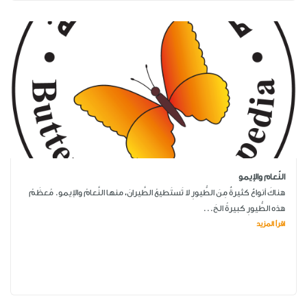
النّعام والإيمو
هناكَ أنواعٌ كثيرةٌ مِنَ الطُّيورِ لا تَستَطيعُ الطَّيرانَ، منها النَّعامُ والإيمو. مُعظَمُ
هذه الطُّيورِ كبيرةُ الحَ...
اقرأ المزيد