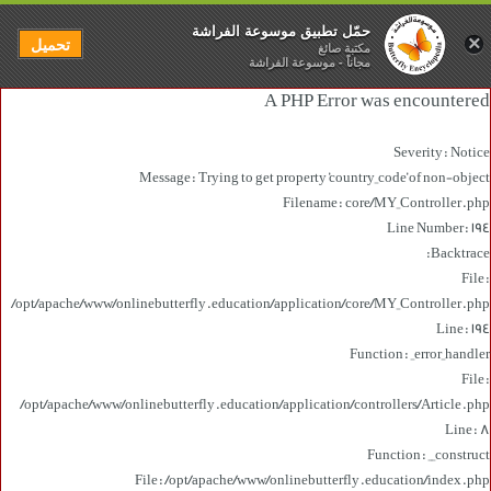
حمّل تطبيق موسوعة الفراشة
×
تحميل
مكتبة صائغ
مجاناً - موسوعة الفراشة
A PHP Error was encountered
Severity: Notice
Message: Trying to get property 'country_code' of non-object
Filename: core/MY_Controller.php
Line Number: 194
Backtrace:
File:
/opt/apache/www/onlinebutterfly.education/application/core/MY_Controller.php
Line: 194
Function: _error_handler
File:
/opt/apache/www/onlinebutterfly.education/application/controllers/Article.php
Line: 8
Function: __construct
File: /opt/apache/www/onlinebutterfly.education/index.php