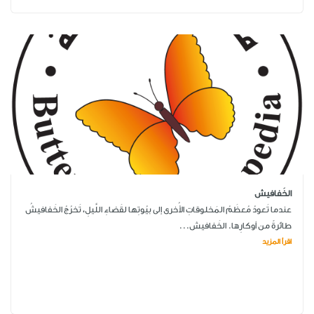
الخَفافيش
عندما تَعودُ مُعظَمُ المَخلوقاتِ الأُخرى إلى بيُوتِها لقَضاءِ اللَّيلِ، تَخرُجُ الخَفافيشُ
طائرةً من أوكارِها. الخَفافيش...
اقرأ المزيد