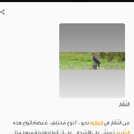
النَّقّار
من النَّقّارِ في
العالَم
نحو 200 نوعٍ مُختلِفٍ. مُعظمُ أنواعِ هذه
الطُّيورِ
تَعيشُ على الأشجارِ. على أنّ أنواعًا قليلةً منها، مثلَ