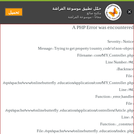
حمّل تطبيق موسوعة الفراشة
×
تحميل
مكتبة صائغ
مجاناً - موسوعة الفراشة
A PHP Error was encountered
Severity: Notice
Message: Trying to get property 'country_code' of non-object
Filename: core/MY_Controller.php
Line Number: 194
Backtrace:
File:
/opt/apache/www/onlinebutterfly.education/application/core/MY_Controller.php
Line: 194
Function: _error_handler
File:
/opt/apache/www/onlinebutterfly.education/application/controllers/Article.php
Line: 8
Function: __construct
File: /opt/apache/www/onlinebutterfly.education/index.php