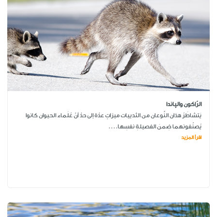
الرّاكون والپاندا
يَتشاطَرُ هذان النَّوعان من الثدييات ميزاتٍ عدّة إلى حدّ أنّ عُلَماء الحيوان كانوا
يُصنّفونهما ضِمنَ الفصيلةِ نفسِها....
اقرأ المزيد