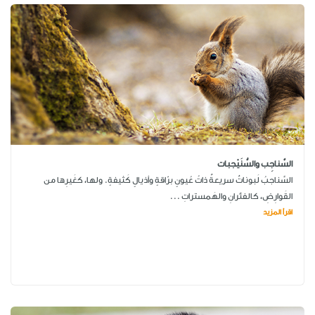
السَّناجِب والسُّنَيْجبات
السَّناجبُ لَبوناتٌ سريعةٌ ذاتُ عُيونٍ برّاقةٍ وأذيالٍ كَثيفةٍ. ولها، كغَيرِها من
القَوارِضِ، كالفئرانِ والهَمستراتِ ...
اقرأ المزيد