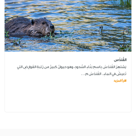
القُندُس
يَشتهِرُ القُندُسُ بِاسمِ بَنّاءِ السُّدودِ، وهو حيوانٌ كبيرٌ من رُتبةِ القَوارِضِ التي
تَعيشُ في الماءِ. القُندُسُ م...
اقرأ المزيد