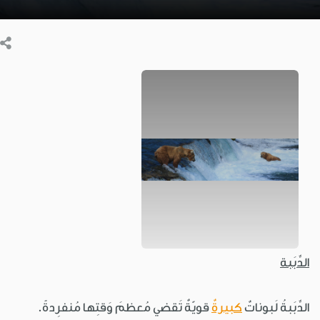
الدِّبَبة
الدِّبَبةُ لَبوناتٌ
كبيرةٌ
قويّةٌ تَقضي مُعظمَ وَقتِها مُنفرِدةً.