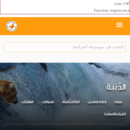
Line: 292
Function: require_once
الدِّبَبة
علوم
العالم الطبيعيّ
الكائنات الحيّة
الحيوانات
الفقاريّات
الثدييّات(اللبونات)