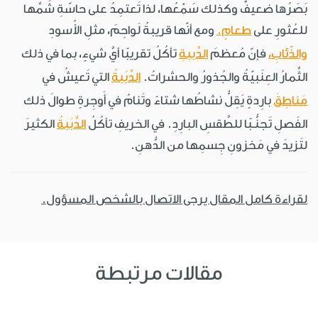
بَصَرُها ضعيفٌ وكذلك سَمْعُها، لذا تَعتمِدُ على حاسّةِ شَمِّها
للعُثورِ على
طعامٍ.
ومع أنّها قريبةُ لَواحِمَ، مثلِ الأُسودِ
والذّئابِ،
فإنّ مُعظمَ
الدِّببةِ
تأكُلُ تقريبًا أيَّ شيءٍ، بما في ذلك
الثِّمارُ العِنَبيّةُ والجُذورُ والحشراتُ.
الدِّبَبةُ
التي تَعيشُ في
مَناطِقَ
بارِدةٍ يَقِلُّ نشاطُها شتاءً وتَنامُ في أَوجِرةٍ طوالَ ذلك
الفَصلِ تَجنُّـبًا للطَّقسِ البارِدِ. في الخريفِ تأكُلُ
الدِّبَبةُ
الكثيرَ
لتَزيدَ في مَخزونِ جِسمِها من الدُّهنِ.
لقراءة كامل المقال يرجى الاتصال بالشخص المسؤول.
مقالات مرتبطة