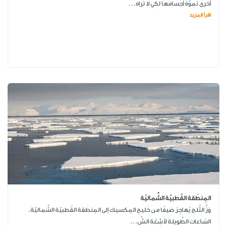
أخرى تُموِّهُ أجسامَها لكي لا تَراه...
اقرأ المزيد
المِنطَقة القُطبيّة الشَّماليّة
وَزُّ الثَّلج يُهاجِرُ صَيفًا من خَليجِ المِكسيك إلى المِنطَقة القُطبيّة الشَّماليّة.
السّاعات الطَّويلة لأَشِعّةِ الشَّ...