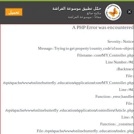
حمّل تطبيق موسوعة الفراشة
×
تحميل
مكتبة صائغ
مجاناً - موسوعة الفراشة
A PHP Error was encountered
Severity: Notice
Message: Trying to get property 'country_code' of non-object
Filename: core/MY_Controller.php
Line Number: 194
Backtrace:
File:
/opt/apache/www/onlinebutterfly.education/application/core/MY_Controller.php
Line: 194
Function: _error_handler
File:
/opt/apache/www/onlinebutterfly.education/application/controllers/Article.php
Line: 8
Function: __construct
File: /opt/apache/www/onlinebutterfly.education/index.php