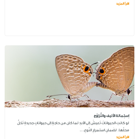
اقرأ المزيد
اِستِمالة الأليف والتَّزاوُج
لو كانتِ الحيواناتُ تَعيشُ إلى الأبدِ لما كان من حاجةٍ إلى حيواناتٍ جديدةٍ تَحُلُّ
محلَّها. لضَمانِ استمرارِ النَّوعِ...
اقرأ المزيد