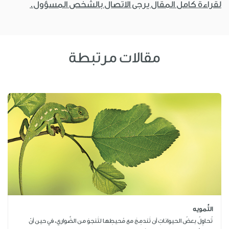
لقراءة كامل المقال يرجى الاتصال بالشخص المسؤول.
مقالات مرتبطة
التَّمويه
تُحاوِلُ بعضُ الحيواناتِ أن تَندمِجَ مع مُحيطِها لتَنجوَ من الضَّواري، في حين أنّ