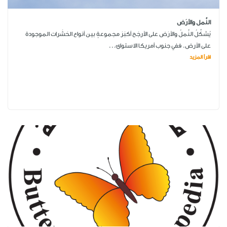
النَّمل والأرَض
يُشكِّلُ النَّملُ والأرَض على الأرجَح أكبَرَ مجموعةٍ بين أنواع الحَشَرات الموجودة
على الأرض. ففي جنوب أمريكا الاستوائ...
اقرأ المزيد