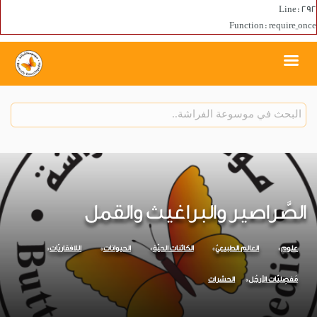
Line: 292
Function: require_once
الصَّراصير والبراغيث والقمل
علوم
العالم الطبيعيّ
الكائنات الحيّة
الحيوانات
اللافقاريّات
مَفصِليّات الأرجُل
الحشرات