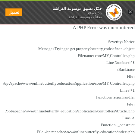
حمّل تطبيق موسوعة الفراشة
×
تحميل
مكتبة صائغ
مجاناً - موسوعة الفراشة
A PHP Error was encountered
Severity: Notice
Message: Trying to get property 'country_code' of non-object
Filename: core/MY_Controller.php
Line Number: 194
Backtrace:
File:
/opt/apache/www/onlinebutterfly.education/application/core/MY_Controller.php
Line: 194
Function: _error_handler
File:
/opt/apache/www/onlinebutterfly.education/application/controllers/Article.php
Line: 8
Function: __construct
File: /opt/apache/www/onlinebutterfly.education/index.php