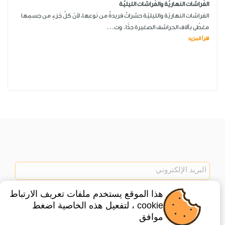
الفَراشات النهاريّة والفَراشات الليليّة
الفراشات النهاريّة والليليّة حشراتٌ فريدةٌ من نَوعها، لأنّ كلَّ جُزءٍ من جسمِها
مغطّى بآلاف الحراشف الصغيرة جدًّا. وت...
اقرأ المزيد
هذا الموقع يستخدم ملفات تعريف الارتباط
اشتراك
cookie ، لتفعيل هذه الخاصية اضغط
موافق