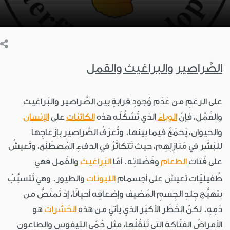
الصَّراصير والبراغيث والقمل
على الرغمِ من عَدَم وُجودِ قرابةٍ بين الصَّراصير والبَراغيث
والقَمْل، فإنّ
الوباءَ
الذي تُشكِّلُه هذه
الكائنات
على
الإنسان
والحيوان، يَحمَعُ فيما بينها. وتُعرَفُ الصَّراصير بإزعاجِها
للبَشَر في مَنازِلِهِم، حيث تَتكاثَرُ في الدفءِ المُصطَنَع، وتَعيشُ
على فُتات
الطعام
وفَضَلاتِه. أمّا
البَراغيث
والقَمل فهي
طُفيليّات تعيش على أجسمام
اللبونات
والطيور. وهي تَتسبَّبُ
بتهيُّج جِلدِ الجِسمِ المُضيف وإضعافِه أحيانًا، إذ تَمتَصُّ من
دَمِهِ. لكنّ الخَطَر الأكبَر الذي يأتي من هذه
الحَشَرات
هو
الأمراضُ الفتّاكة التي تَنقُلُها، مثل حُمّى التيفوس والطاعون