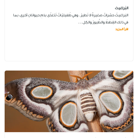
البَراغيث
البَراغيثُ حشراتٌ صغيرةٌ لا تَطيرُ. وهي طُفيليّاتٌ تَتغذّى بدَمِ حيواناتٍ أخرى، بما
في ذلك القِطَطُ والطُّيورُ والكِل...
اقرأ المزيد