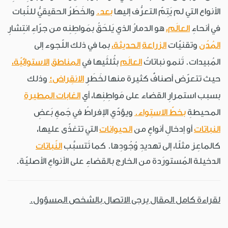
الأنواع التي لم يَتِمّ التعرُّف إليها
بعد.
والخَطَرُ الحقيقيُّ للنّبات
في أنحاءِ
العالَم،
هو الدمارُ الذي يَلحَقُ بمَواطِنِه من جرّاءِ انتِشارِ
المُدُن
وتقنيّات
الزراعة
الحديثة،
بما في ذلك اللّجوء إلى
المُبيدات. تَنمو نباتاتُ
العالَم
بثُلثَيها في
المناطق
الاستوائيّة،
حيث تتعرّض أصنافٌ كثيرة منها لخَطَرِ
الانقِراض؛
وذلك
بسبب استمرارِ القضاء على مَواطِنِها، أي
الغابات المطيرة
المحيطةِ
بخطّ الاستِواء.
ويؤدّي الإفراطُ في جَمعِ بَعضِ
النباتات
أو إدخالِ أنواعٍ من
الحيوانات
التي تتغذّى عليها،
كالماعِز مثلًا، إلى تهديدِ وُجُودِها. كما تَتسبَّب
النّباتات
الدخيلة المُستورَدة من الخارج بالقضاءِ على الأنواعِ الأصليّة.
لقراءة كامل المقال يرجى الاتصال بالشخص المسؤول.