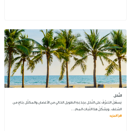
النَّخل
يَسهُلُ التعرُّفُ على النَّخل بجِذعِهِ الطويل الخالي من الأغصان والمكلَّل بتاجٍ من
السَّعَف. ويشكّلُ هذا النّبات المم...
اقرأ المزيد