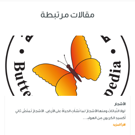
مقالات مرتبطة
الأشجار
لولا النَّباتاتُ ومنها الأشجارُ لما نَشأَتِ الحياةُ على الأَرضِ. الأشجارُ تَمتَصُّ ثاني
أُكسيدِ الكربونِ مِنَ الهواءِ...
اقرأ المزيد