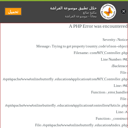
حمّل تطبيق موسوعة الفراشة
×
تحميل
مكتبة صائغ
مجاناً - موسوعة الفراشة
A PHP Error was encountered
Severity: Notice
Message: Trying to get property 'country_code' of non-object
Filename: core/MY_Controller.php
Line Number: 194
Backtrace:
File:
/opt/apache/www/onlinebutterfly.education/application/core/MY_Controller.php
Line: 194
Function: _error_handler
File:
/opt/apache/www/onlinebutterfly.education/application/controllers/Article.php
Line: 8
Function: __construct
File: /opt/apache/www/onlinebutterfly.education/index.php