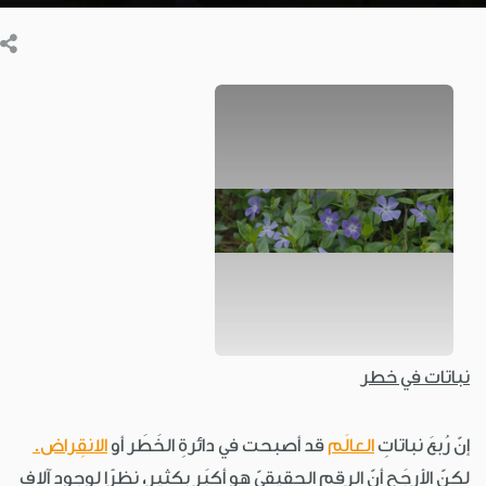
نباتات في خطر
إنّ رُبعَ نباتاتِ
العالَم
قد أصبحت في دائرةِ الخَطَر أو
الانقِراض.
لكنّ الأرجَح أنّ الرقم الحقيقيّ هو أكبَر بكثير، نظرًا لوجودِ آلافِ