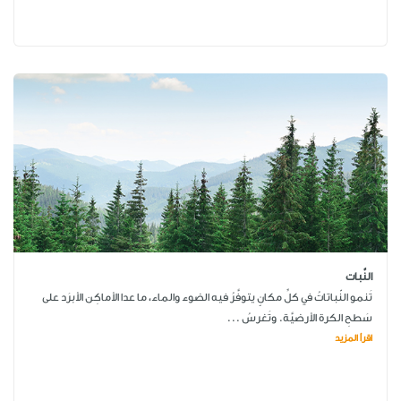
النَّبات
تَنمو النّباتاتُ في كلِّ مكانٍ يتوفَّرُ فيه الضوء والماء، ما عدا الأماكِن الأبرَد على
سَطحِ الكرة الأرضيَّة. وتَغرسُ ...
اقرأ المزيد