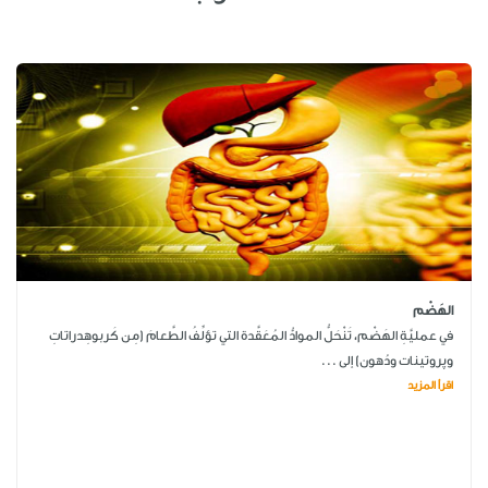
الهَضْم
في عمليَّةِ الهَضْم، تَنْحَلُّ الموادُّ المُعَقَّدة التي تؤلِّفُ الطَّعامَ (مِن كَربوهِدراتاتِ
وپروتينات ودُهون) إلى ...
اقرأ المزيد