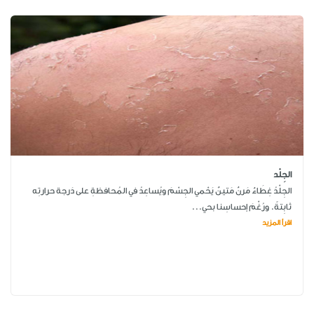
الجِلْد
الجِلْدُ غِطَاءٌ مَرنٌ مَتينٌ يَحْمي الجِسْمَ ويُساعِدُ في المُحافظةِ على دَرجة حرارتِه
ثابِتةً. ورُغْمَ إحساسِنا بحي...
اقرأ المزيد