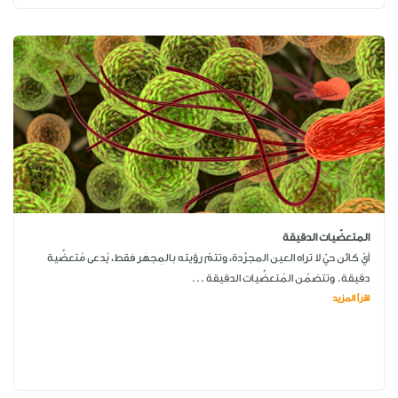
المتعضّيات الدقيقة
أيّ كائن حيّ لا تراه العين المجرَّدة، وتتمّ رؤيته بالمِجهَر فقط، يُدعى مُتعضِّية
دقيقة. وتتضمّن المُتعضِّيات الدقيقة ...
اقرأ المزيد