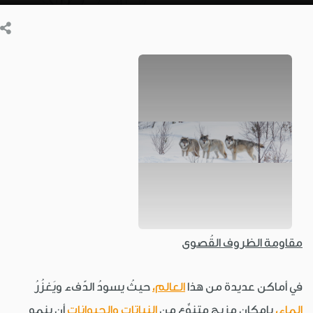
مقاومة الظروف القُصوى
في أماكن عديدة من هذا
العالم،
حيثُ يسودُ الدّفء ويَغزُرُ
الماء،
بإمكانِ مزيجٍ متنوِّعٍ من
النباتات
والحيوانات
أن ينمو