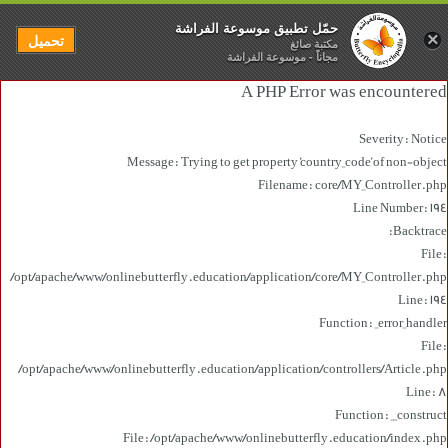
حمّل تطبيق موسوعة الفراشة
×
تحميل
مكتبة صائغ
مجاناً - موسوعة الفراشة
A PHP Error was encountered
Severity: Notice
Message: Trying to get property 'country_code' of non-object
Filename: core/MY_Controller.php
Line Number: 194
Backtrace:
File:
/opt/apache/www/onlinebutterfly.education/application/core/MY_Controller.php
Line: 194
Function: _error_handler
File:
/opt/apache/www/onlinebutterfly.education/application/controllers/Article.php
Line: 8
Function: __construct
File: /opt/apache/www/onlinebutterfly.education/index.php