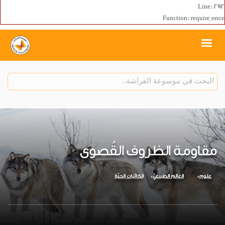
Line: 292
Function: require_once
مقاومة الظروف القُصوى
علوم
العالم الطبيعيّ
الكائنات الحيّة