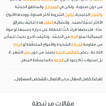
من دونِ صعوبة. ولكن في
الصحاري
والمناطق الجبليّة
والتَّندرا
الجليدية،
تكونُ
الشروط أكثَر قساوة، ووحدها الأنواعُ
الأكثَر تحمُّلًا تَصمُد. وأخصّائيّة
البقاء
هذه تتكيَّفُ بطرائِقَ
عدّة. فلبعضِها فِراءٌ كَثٌّ للحفاظ على حرارة جسمها، أو موادّ
كيميائيّة تمنَع
الدم
من التجمُّد. وتكيَّفَت أُخرى بحيث تتمكّن
من مقاومةِ
الحرارة
الشديدة والأمواج المتدفِّقة أو
الرياح
اللّاذعة. بعضُ
الكائناتِ الحيّة
يَصمُدُ من دون
ماءٍ
لأشهُر، لا
بل لسنوات، ثمّ يعودُ إلى
الحياة
حالما يَسقُطُ المَطَر.
لقراءة كامل المقال يرجى الاتصال بالشخص المسؤول.
مقالات مرتبطة