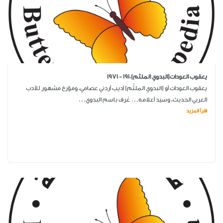
يعقوب العودات(البدوي الملثم)1910 - 1971
يعقوب العودات أو (البدوي الملثّم) أديب أردني عصامي، ومؤرخ مشهور للأدب
العربي الحديث، وسَيد أعلامه... عُرف باسم البدوي...
اقرأ المزيد