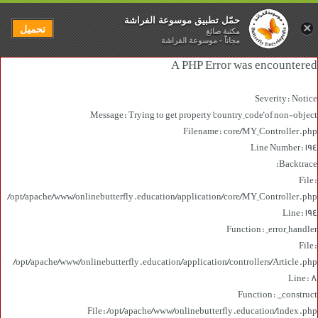
حمّل تطبيق موسوعة الفراشة
×
تحميل
مكتبة صائغ
مجاناً - موسوعة الفراشة
A PHP Error was encountered
Severity: Notice
Message: Trying to get property 'country_code' of non-object
Filename: core/MY_Controller.php
Line Number: 194
Backtrace:
File:
/opt/apache/www/onlinebutterfly.education/application/core/MY_Controller.php
Line: 194
Function: _error_handler
File:
/opt/apache/www/onlinebutterfly.education/application/controllers/Article.php
Line: 8
Function: __construct
File: /opt/apache/www/onlinebutterfly.education/index.php