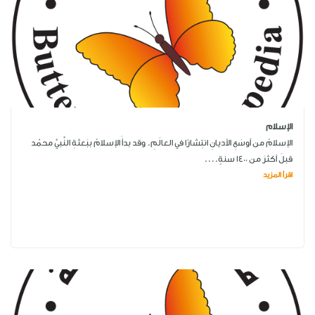
الإسلام
الإسلامُ من أوسَعِ الأديانِ انتِشارًا في العالَمِ. وقد بدأَ الإسلامُ ببَعثةِ النَّبيِّ محمّد
قبلَ أكثرَ من 1400 سنةٍ....
اقرأ المزيد