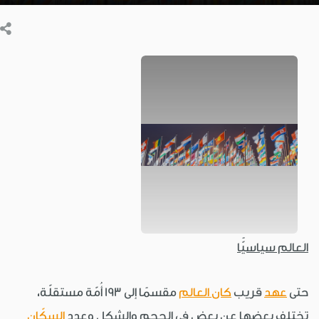
العالم سياسيًّا
حتى
عهد
قريب
كان العالم
مقسمًا إلى 193 أُمّة مستقلّة،
تختلف بعضها عن بعض في الحجم والشكل وعدد
السكّان