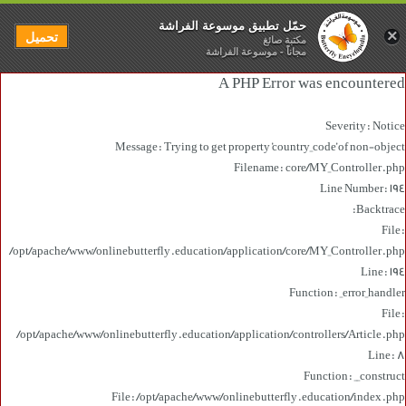
حمّل تطبيق موسوعة الفراشة
×
تحميل
مكتبة صائغ
مجاناً - موسوعة الفراشة
A PHP Error was encountered
Severity: Notice
Message: Trying to get property 'country_code' of non-object
Filename: core/MY_Controller.php
Line Number: 194
Backtrace:
File:
/opt/apache/www/onlinebutterfly.education/application/core/MY_Controller.php
Line: 194
Function: _error_handler
File:
/opt/apache/www/onlinebutterfly.education/application/controllers/Article.php
Line: 8
Function: __construct
File: /opt/apache/www/onlinebutterfly.education/index.php