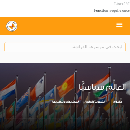
Line: 292
Function: require_once
العالم سياسيًّا
حضارة
الشعوب والبلدان
المجتمعات وتنظيمها