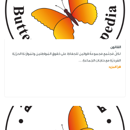
القانون
لكلِّ مُجتَمعٍ مَجموعةُ قوانينَ للحِفاظِ على حُقوقِ المُواطِنينَ ولمُوازَنةِ الحرّيّةِ
الفَرديّةِ مع حاجاتِ الجَماعةِ...
اقرأ المزيد