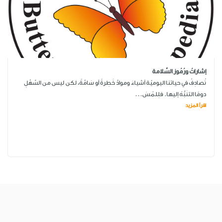
إشاراتُ ورُمُوز السَّلامة
نُصادِفُ في حياتنا اليوميّة أشياءَ وموادَّ خَطِرةً أو سَامَّةً، لكن ليس من السَّهْلِ
دومًا التنَبُّهُ إليها. فلِلمُسَ...
اقرأ المزيد