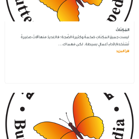
المَكِنَاتُ
ليست جميعُ المَكِنَاتِ ضخمةً وكثيرةَ الضَّجة؛ فالعَديدُ منها آلاتٌ صغيرةٌ
تُسْتَخدمُ لأداءِ أعمالٍ بسيطة. لكن مَهما ك...
اقرأ المزيد