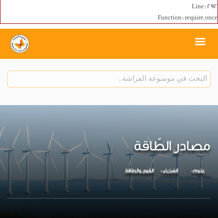
Line: 292
Function: require_once
مصادر الطّاقة
علوم
الفيزياء
القوى والطاقة