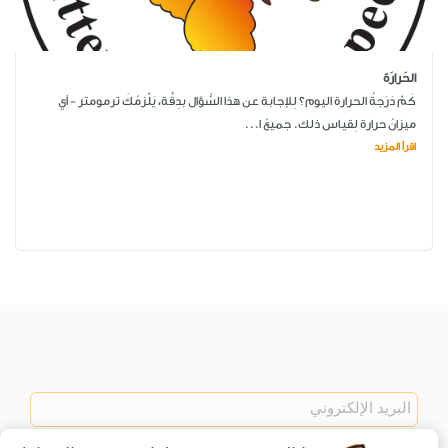
الحَرارَة
كَمْ دَرَجةُ الحرارة اليوم؟ لِلإجابة عن هذا السُّؤال بدِقَّة، يَلْزمُكَ ترمومتر - أي
ميزانُ حرارة لِقياس ذلك. جميعُ ا...
اقرأ المزيد