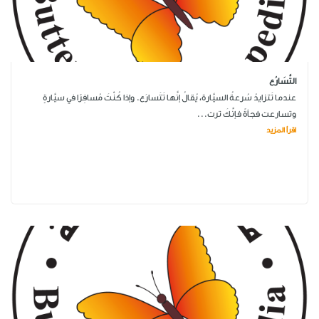
التَّسَارُع
عندما تَتزايدُ سُرعةُ السيَّارة، يُقالُ إنَّها تَتَسارَع. وإذا كُنْتَ مُسافِرًا في سيَّارةٍ
وتسارعت فجأةً فإنَّكَ ترت...
اقرأ المزيد