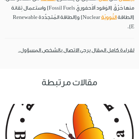
منها حَرْقُ (الوَقود ألاُحفوريّ Fossil Fuels) واستعمال تِقانة
(الطاقة
النَّوويّة
Nuclear) و(الطاقة المُتجدِّدة Renewable
E).
لقراءة كامل المقال يرجى الاتصال بالشخص المسؤول.
مقالات مرتبطة