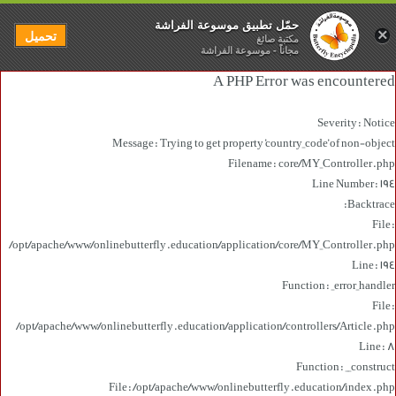
حمّل تطبيق موسوعة الفراشة
×
تحميل
مكتبة صائغ
مجاناً - موسوعة الفراشة
A PHP Error was encountered
Severity: Notice
Message: Trying to get property 'country_code' of non-object
Filename: core/MY_Controller.php
Line Number: 194
Backtrace:
File:
/opt/apache/www/onlinebutterfly.education/application/core/MY_Controller.php
Line: 194
Function: _error_handler
File:
/opt/apache/www/onlinebutterfly.education/application/controllers/Article.php
Line: 8
Function: __construct
File: /opt/apache/www/onlinebutterfly.education/index.php