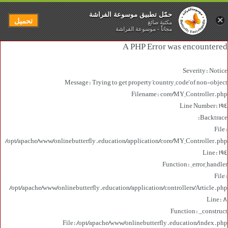
حمّل تطبيق موسوعة الفراشة
×
تحميل
مكتبة صائغ
مجاناً - موسوعة الفراشة
A PHP Error was encountered
Severity: Notice
Message: Trying to get property 'country_code' of non-object
Filename: core/MY_Controller.php
Line Number: 194
Backtrace:
File:
/opt/apache/www/onlinebutterfly.education/application/core/MY_Controller.php
Line: 194
Function: _error_handler
File:
/opt/apache/www/onlinebutterfly.education/application/controllers/Article.php
Line: 8
Function: __construct
File: /opt/apache/www/onlinebutterfly.education/index.php