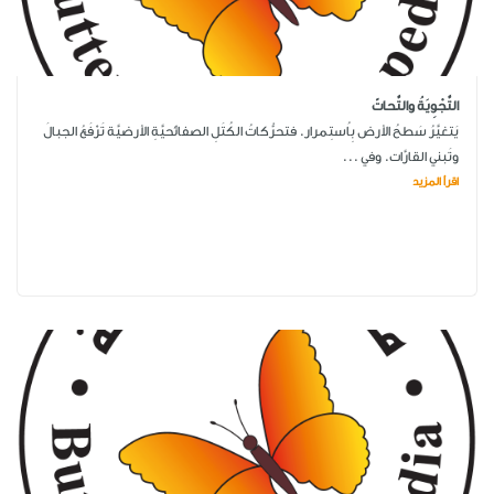
التَّجْوِيَةُ والتَّحاتّ
يَتغيَّرُ سَطحُ الأرض بِاُستِمرار. فتحرُّكاتُ الكُتَلِ الصفائحيَّةِ الأرضيَّة تَرْفَعُ الجبالَ
وتَبني القارَّات. وفي ...
اقرأ المزيد