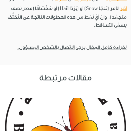
آخر
الأمر (ثلجًا Snow) أو (بَرَدًا Hail) أو شَفْشافًا (مطر نصف
متجمّد). وإنّ أيّ نَمَط من هذه الهطولات الناتجة عن التَكثُّف
يسمّى التساقط.
لقراءة كامل المقال يرجى الاتصال بالشخص المسؤول.
مقالات مرتبطة