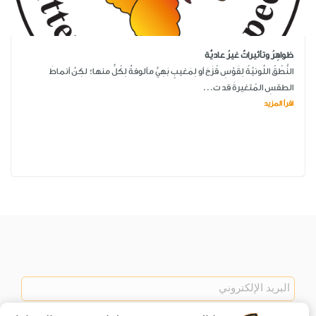
ظواهِرُ وتأثيراتٌ غيرُ عاديَّة
النُّطُقُ اللَّونيَّةُ لِقَوْسِ قُزَحَ أو لِمَغيبٍ بَهِيٍّ مألوفةٌ لِكُلٍّ منها؛ لكِنَّ أنماطَ
الطقسِ المُتغيرةَ قد ت...
اقرأ المزيد