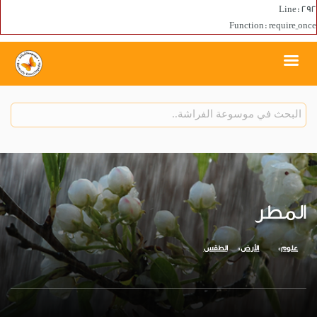
Line: 292
Function: require_once
المطر
علوم
الأرض
الطقس