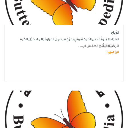
الرّياح
الهواءُ لا يتوَقَّفُ عن الحَرَكة، وفي تحرُّكِه يَحمِلُ الحرارةَ والماءَ حَوْلَ الكُرَةِ
الأرضيَّة فيُنْتِجُ الطقسَ في...
اقرأ المزيد