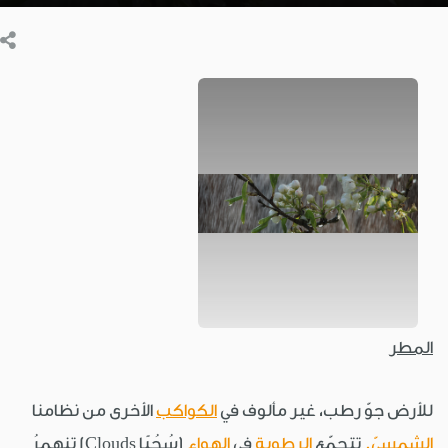
المطر
للأرض جوّ رطب، غير مألوف في
الكواكب
الأخرى من نظامنا
الشمسيّ.
تتجمّع
الرطوبة
في
الهواء
(سُحُبًا Clouds) تنهمرُ