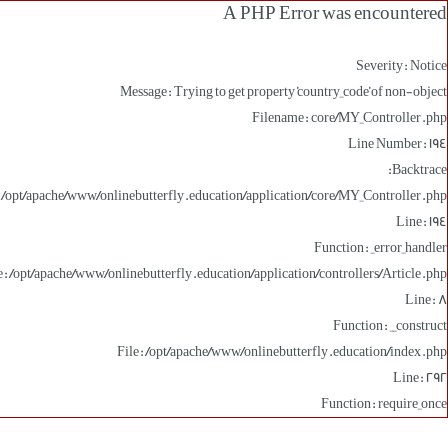
A PHP Error was encountered
Severity: Notice
Message: Trying to get property 'country_code' of non-object
Filename: core/MY_Controller.php
Line Number: 194
Backtrace:
: /opt/apache/www/onlinebutterfly.education/application/core/MY_Controller.php
Line: 194
Function: _error_handler
e: /opt/apache/www/onlinebutterfly.education/application/controllers/Article.php
Line: 8
Function: __construct
File: /opt/apache/www/onlinebutterfly.education/index.php
Line: 292
Function: require_once