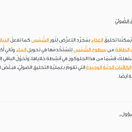
ُ الضَّوئيّ
يُمكِنُنا تخليقُ
الغِذاءِ
بمُجَرَّدِ التعرُّضِ لِنُور
الشَّمْس
كما تفعلُ
النبا
ُ
الطاقةَ
من
سطوع الشَّمْس
لِتَسْتَخْدِمَها في تحويل
الماء
وثاني أُ
هلِكُ قِسْمًا من هذا الجلوكوز في أنشِطة خلاياها، وتُحَوِّلُ الباقي إلى مَو
الكائناتِ الحيَّةَ
الوحيدةَ
التي تقومُ بعَمليَّةِ التخليق الضوئيّ، فبَعْضُ الأوال
 أيضًا.
سؤول.