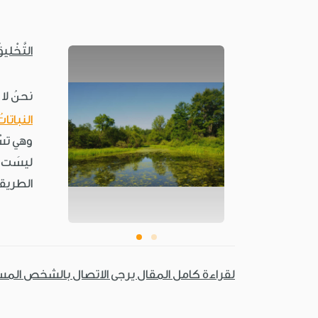
التَّخْليق
نحنُ لا 
النباتات
وهي تسْت
ليسَت
الطريقةِ
لقراءة كامل المقال يرجى الاتصال بالشخص الم