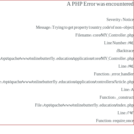
A PHP Error was encountered
Severity: Notice
Message: Trying to get property 'country_code' of non-object
Filename: core/MY_Controller.php
Line Number: 194
Backtrace:
: /opt/apache/www/onlinebutterfly.education/application/core/MY_Controller.php
Line: 194
Function: _error_handler
e: /opt/apache/www/onlinebutterfly.education/application/controllers/Article.php
Line: 8
Function: __construct
File: /opt/apache/www/onlinebutterfly.education/index.php
Line: 292
Function: require_once