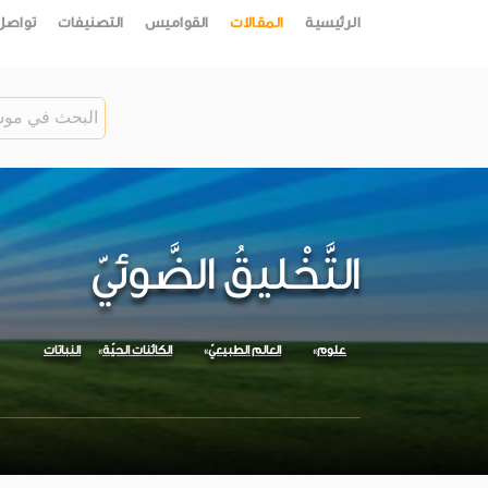
الرئيسية
المقالات
القواميس
التصنيفات
تواصل
التَّخْليقُ الضَّوئيّ
علوم
العالم الطبيعيّ
الكائنات الحيّة
النباتات