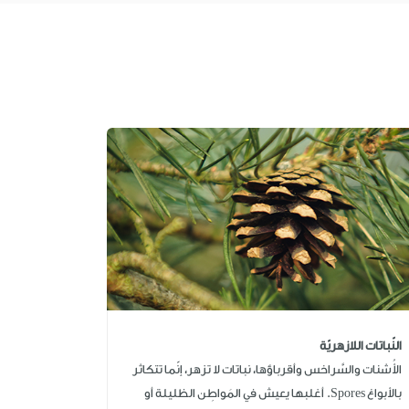
النّباتات اللازهريّة
الأُشنات والسَّراخس وأقرباؤها، نباتات لا تزهر، إنّما تتكاثر
بالأبواغ Spores. أغلبها يعيش في المَواطِن الظليلة أو