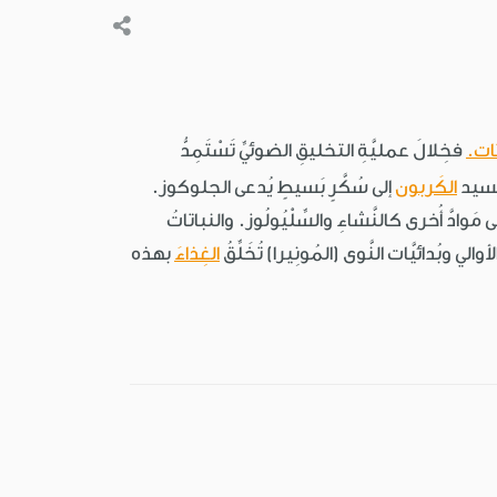
تات.
فخِلالَ عمليَّةِ التخليقِ الضوئيِّ تَسْتَمِدُّ
كسيد
الكَربون
إلى سُكَّرٍ بَسيطٍ يُدعى الجلوكوز.
ادَّ أُخرى كالنَّشاءِ والسِّلْيُولُوز. والنباتاتُ
ي وبُدائيَّات النَّوى (المُونِيرا) تُخَلِّقُ
الغِذاءَ
بهذه