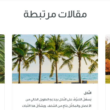
مقالات مرتبطة
النَّخل
يَسهُلُ التعرُّفُ على النَّخل بجِذعِهِ الطويل الخالي من
الأغصان والمكلَّل بتاجٍ من السَّعَف. ويشكّلُ هذا النّبات