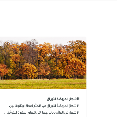
الأشجار العريضة الأوراق
الأشجارُ العريضةُ الأوراق هي الأكثَر تَعدادًا وتنوّعًا بين
الأشجار في العالَم، بأنواعِها التي تتجاوَز عشرة آلافِ نَوْ...